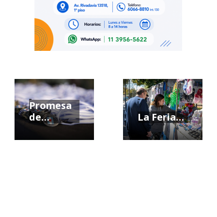
-
-
Promesa
de…
La Feria…