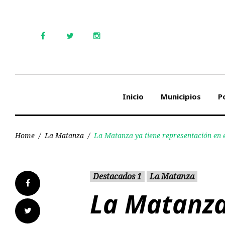
Skip
to
content
Facebook
Twitter
Instagram
Inicio
Municipios
Po
Home
/
La Matanza
/
La Matanza ya tiene representación en
Destacados 1
La Matanza
Facebook
La Matanza
Twitter