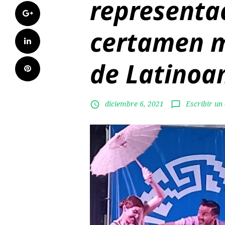
representac
Google+
certamen 
LinkedIn
de Latinoa
Pinterest
diciembre 6, 2021
Escribir un
access_time
chat_bubble_outline