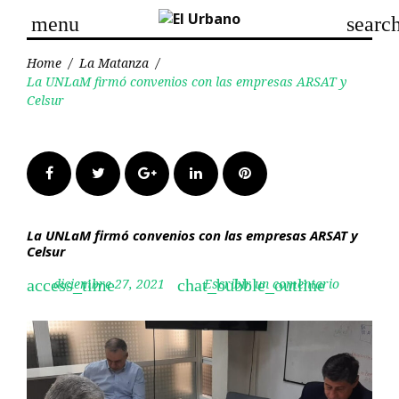
Skip
menu
searc
to
content
Home
/
La Matanza
/
La UNLaM firmó convenios con las empresas ARSAT y
Celsur
Facebook
Twitter
Google+
LinkedIn
Pinterest
La UNLaM firmó convenios con las empresas ARSAT y
Celsur
diciembre 27, 2021
Escribir un comentario
access_time
chat_bubble_outline