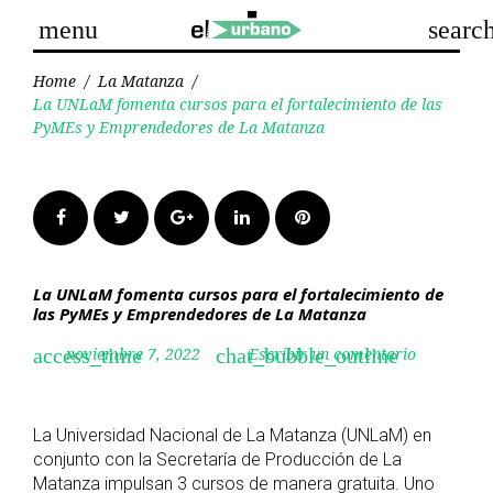
Skip
menu
searc
to
content
Home
/
La Matanza
/
La UNLaM fomenta cursos para el fortalecimiento de las
PyMEs y Emprendedores de La Matanza
Facebook
Twitter
Google+
LinkedIn
Pinterest
La UNLaM fomenta cursos para el fortalecimiento de
las PyMEs y Emprendedores de La Matanza
noviembre 7, 2022
Escribir un comentario
access_time
chat_bubble_outline
La Universidad Nacional de La Matanza (UNLaM) en
conjunto con la Secretaría de Producción de La
Matanza impulsan 3 cursos de manera gratuita. Uno