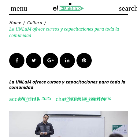
Skip
menu
searc
to
content
Home
/
Cultura
/
La UNLaM ofrece cursos y capacitaciones para toda la
comunidad
Facebook
Twitter
Google+
LinkedIn
Pinterest
La UNLaM ofrece cursos y capacitaciones para toda la
comunidad
febrero 10, 2025
Escribir un comentario
access_time
chat_bubble_outline