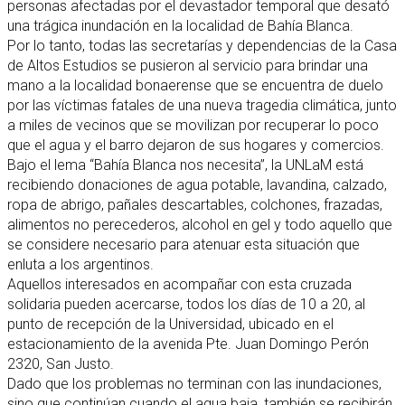
personas afectadas por el devastador temporal que desató
una trágica inundación en la localidad de Bahía Blanca.
Por lo tanto, todas las secretarías y dependencias de la Casa
de Altos Estudios se pusieron al servicio para brindar una
mano a la localidad bonaerense que se encuentra de duelo
por las víctimas fatales de una nueva tragedia climática, junto
a miles de vecinos que se movilizan por recuperar lo poco
que el agua y el barro dejaron de sus hogares y comercios.
Bajo el lema “Bahía Blanca nos necesita”, la UNLaM está
recibiendo donaciones de agua potable, ⁠lavandina, calzado,
ropa de abrigo, pañales descartables, colchones, frazadas,
alimentos no perecederos, alcohol en gel y todo aquello que
se considere necesario para atenuar esta situación que
enluta a los argentinos.
Aquellos interesados en acompañar con esta cruzada
solidaria pueden acercarse, todos los días de 10 a 20, al
punto de recepción de la Universidad, ubicado en el
estacionamiento de la avenida Pte. Juan Domingo Perón
2320, San Justo.
Dado que los problemas no terminan con las inundaciones,
sino que continúan cuando el agua baja, también se recibirán