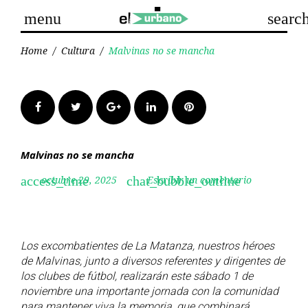
Skip
menu
searc
to
content
Home
/
Cultura
/
Malvinas no se mancha
Facebook
Twitter
Google+
LinkedIn
Pinterest
Malvinas no se mancha
octubre 29, 2025
Escribir un comentario
access_time
chat_bubble_outline
Los excombatientes de La Matanza, nuestros héroes
de Malvinas, junto a diversos referentes y dirigentes de
los clubes de fútbol, realizarán este sábado 1 de
noviembre una importante jornada con la comunidad
para mantener viva la memoria, que combinará