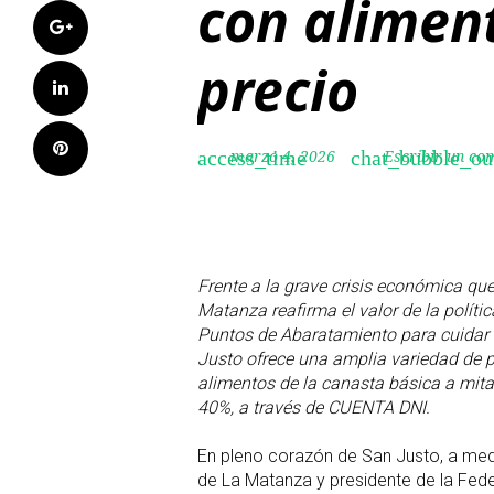
con alimen
Google+
precio
LinkedIn
Pinterest
marzo 4, 2026
Escribir un co
access_time
chat_bubble_ou
Frente a la grave crisis económica que
Matanza reafirma el valor de la políti
Puntos de Abaratamiento para cuidar 
Justo
ofrece una amplia variedad de p
alimentos de la canasta básica a mita
40%, a través de CUENTA DNI.
En pleno corazón de San Justo, a media
de La Matanza y presidente de la Fed