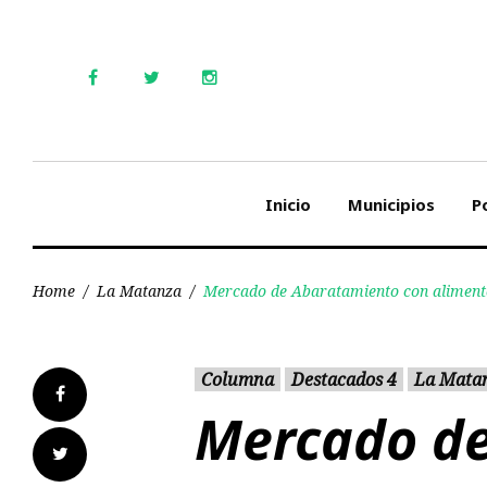
Skip
to
content
Facebook
Twitter
Instagram
Inicio
Municipios
Po
Home
/
La Matanza
/
Mercado de Abaratamiento con alimento
Columna
Destacados 4
La Mata
Facebook
Mercado d
Twitter