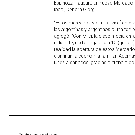
Espinoza inauguró un nuevo Mercado d
local, Débora Giorgi.
“Estos mercados son un alivio frente a
las argentinas y argentinos a una terr
agregó: “Con Milei, la clase media en l
indigente; nadie llega al día 15 (quin
realidad la apertura de estos Mercad
disminuir la economía familiar. Adem
lunes a sábados, gracias al trabajo co
Publicación anterior