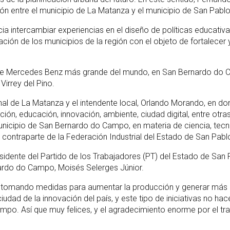
ón entre el municipio de La Matanza y el municipio de San Pablo
intercambiar experiencias en el diseño de políticas educativas
ión de los municipios de la región con el objeto de fortalecer 
s de Mercedes Benz más grande del mundo, en San Bernardo do 
Virrey del Pino.
munal de La Matanza y el intendente local, Orlando Morando, en
n, educación, innovación, ambiente, ciudad digital, entre otras
unicipio de San Bernardo do Campo, en materia de ciencia, tec
a contraparte de la Federación Industrial del Estado de San Pabl
idente del Partido de los Trabajadores (PT) del Estado de San Pa
nardo do Campo, Moisés Selerges Júnior.
os tomando medidas para aumentar la producción y generar más 
udad de la innovación del país, y este tipo de iniciativas no h
po. Así que muy felices, y el agradecimiento enorme por el tr