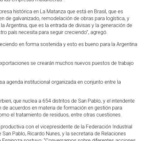
esa histórica en La Matanza que está en Brasil, que es
ren de galvanizado, remodelación de obras para logística, y
a Argentina, que es la entrada de divisas y la generación de
ro país necesita para seguir creciendo”, agregó.
creciendo en forma sostenida y esto es bueno para la Argentina
s exportaciones se crearán muchos nuevos puestos de trabajo
agenda institucional organizada en conjunto entre la
ieri, que nuclea a 654 distritos de San Pablo, y el intendente
n de acuerdos en materia de formación en gestión para
omo el tratamiento de residuos, entre otras cuestiones.
 productiva con el vicepresidente de la Federación Industrial
 San Pablo, Ricardo Nunes, y la secretaria de Relaciones
nando Espinoza sostuvo: “Conversamos sobre diferentes acciones