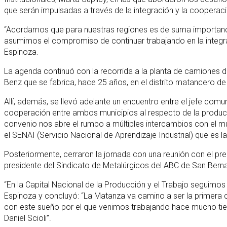
que serán impulsadas a través de la integración y la cooperaci
“Acordamos que para nuestras regiones es de suma importancia 
asumimos el compromiso de continuar trabajando en la integrac
Espinoza.
La agenda continuó con la recorrida a la planta de camione
Benz que se fabrica, hace 25 años, en el distrito matancero de 
Allí, además, se llevó adelante un encuentro entre el jefe co
cooperación entre ambos municipios al respecto de la producció
convenio nos abre el rumbo a múltiples intercambios con el m
el SENAI (Servicio Nacional de Aprendizaje Industrial) que es l
Posteriormente, cerraron la jornada con una reunión con el pres
presidente del Sindicato de Metalúrgicos del ABC de San Ber
“En la Capital Nacional de la Producción y el Trabajo seguim
Espinoza y concluyó: “La Matanza va camino a ser la primera ci
con este sueño por el que venimos trabajando hace mucho tiem
Daniel Scioli”.