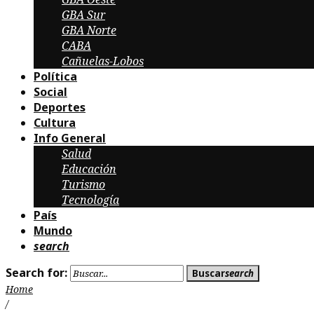
GBA Sur
GBA Norte
CABA
Cañuelas-Lobos
Política
Social
Deportes
Cultura
Info General
Salud
Educación
Turismo
Tecnología
País
Mundo
search
Search for:
Buscar
search
Home
/