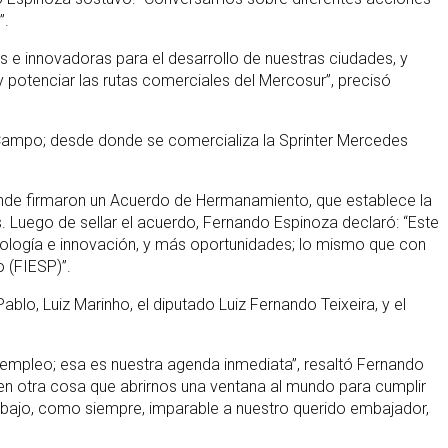
”.
 e innovadoras para el desarrollo de nuestras ciudades, y
y potenciar las rutas comerciales del Mercosur”, precisó
Campo; desde donde se comercializa la Sprinter Mercedes
 donde firmaron un Acuerdo de Hermanamiento, que establece la
. Luego de sellar el acuerdo, Fernando Espinoza declaró: “Este
nología e innovación, y más oportunidades; lo mismo que con
o (FIESP)”.
blo, Luiz Marinho, el diputado Luiz Fernando Teixeira, y el
empleo; esa es nuestra agenda inmediata”, resaltó Fernando
acen otra cosa que abrirnos una ventana al mundo para cumplir
abajo, como siempre, imparable a nuestro querido embajador,