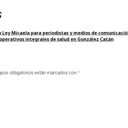
s
n Ley Micaela para periodistas y medios de comunicaci
 operativos integrales de salud en González Catán
pos obligatorios están marcados con
*