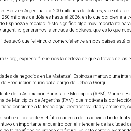
Benz en Argentina por 200 millones de dólares, y de otra empr
s 250 millones de dólares hasta el 2026, en lo que concierne a t
o Espinoza y recalcó: “Esto significa algo muy importante para l
argentino generamos la entrada de dólares, que es lo que nuest
ioli, destacó que “el vínculo comercial entre ambos países está 
ora Giorgi, expresó: “Tenemos la certeza de que a través de la
des de negocios en La Matanza”, Espinoza mantuvo una intensa 
a de Producción municipal a cargo de Débora Giorgi.
ente de la Asociación Paulista de Municipios (APM), Marcelo Barb
a de Municipios de Argentina (FAM), que motivará la confecció
iene concierne a la tecnología, electromovilidad y ambiente, c
obre el presente y el futuro acerca de la actividad industrial y
tuvo un importante encuentro con el intendente de la ciudad de
íos de la planificación urbana del futuro. En este sentido, Fer