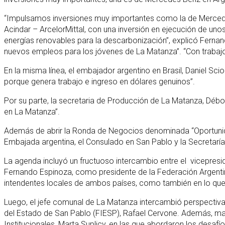
“Impulsamos inversiones muy importantes como la de Mercedes 
Acindar – ArcelorMittal, con una inversión en ejecución de uno
energías renovables para la descarbonización”, explicó Fernand
nuevos empleos para los jóvenes de La Matanza”. “Con trabajo 
En la misma línea, el embajador argentino en Brasil, Daniel Sc
porque genera trabajo e ingreso en dólares genuinos”.
Por su parte, la secretaria de Producción de La Matanza, Déb
en La Matanza”.
Además de abrir la Ronda de Negocios denominada “Oportunida
Embajada argentina, el Consulado en San Pablo y la Secretarí
La agenda incluyó un fructuoso intercambio entre el vicepresid
Fernando Espinoza, como presidente de la Federación Argentin
intendentes locales de ambos países, como también en lo que t
Luego, el jefe comunal de La Matanza intercambió perspectivas s
del Estado de San Pablo (FIESP), Rafael Cervone. Además, man
Institucionales, Marta Suplicy, en las que abordaron los desaf