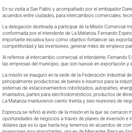
En su visita a San Pablo y acompañado por el embajador Daniel
acuerdos entre ciudades, para intercambios comerciales, tecn
La delegación destinada a participar de la Misión Comercial mul
conformada por el intendente de La Matanza, Fernando Espinoza
importante iniciativa tuvo como objetivo fortalecer las exporta
competitividad y las inversiones, generar miles de empleos para
Al referirse al intercambio comercial, el intendente, Fernando
las empresas del municipio, que son nuevas en exportación y e
La misión se inauguró en la sede de la Federación Industrial 
principalmente productoras de bienes e insumos para la industr
sistemas de estacionamientos robotizados, autopartes, energías
imantados, partes para electrodomésticos, productos de librerí
La Matanza mantuvieron ciento treinta y seis reuniones de nego
Espinoza se refirió al éxito de la misión en la que se cerraro
oportunidades de negocios a través de planes de inversión e i
dólares que es lo que hasta hoy tenemos en acuerdos de compr
inversiones muy importantes, una es de Mercedes Benz en Arg