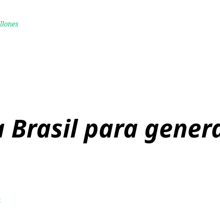
llones
 Brasil para gener
o