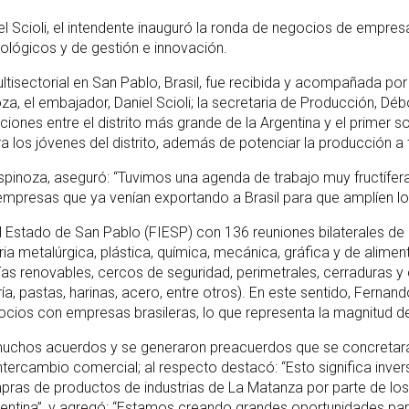
 Scioli, el intendente inauguró la ronda de negocios de empres
ológicos y de gestión e innovación.
tisectorial en San Pablo, Brasil, fue recibida y acompañada por e
, el embajador, Daniel Scioli; la secretaria de Producción, Dé
ciones entre el distrito más grande de la Argentina y el primer 
 los jóvenes del distrito, además de potenciar la producción a t
 Espinoza, aseguró: “Tuvimos una agenda de trabajo muy fructífe
mpresas que ya venían exportando a Brasil para que amplíen los
del Estado de San Pablo (FIESP) con 136 reuniones bilaterales d
ia metalúrgica, plástica, química, mecánica, gráfica y de alimen
 renovables, cercos de seguridad, perimetrales, cerraduras y ca
a, pastas, harinas, acero, entre otros). En este sentido, Fernan
cios con empresas brasileras, lo que representa la magnitud de 
n muchos acuerdos y se generaron preacuerdos que se concretarán
ntercambio comercial; al respecto destacó: “Esto significa inv
as de productos de industrias de La Matanza por parte de los 
entina”, y agregó: “Estamos creando grandes oportunidades pa