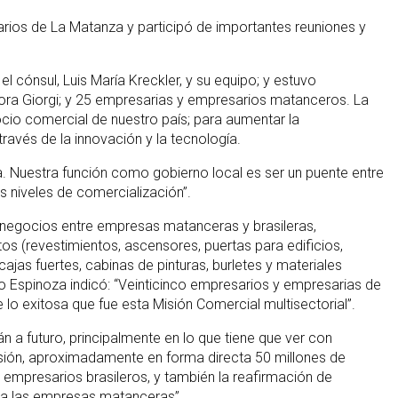
arios de La Matanza y participó de importantes reuniones y
l cónsul, Luis María Kreckler, y su equipo; y estuvo
bora Giorgi; y 25 empresarias y empresarios matanceros. La
socio comercial de nuestro país; para aumentar la
ravés de la innovación y la tecnología.
ra. Nuestra función como gobierno local es ser un puente entre
 niveles de comercialización”.
e negocios entre empresas matanceras y brasileras,
tos (revestimientos, ascensores, puertas para edificios,
jas fuertes, cabinas de pinturas, burletes y materiales
do Espinoza indicó: “Veinticinco empresarios y empresarias de
lo exitosa que fue esta Misión Comercial multisectorial”.
 a futuro, principalmente en lo que tiene que ver con
ersión, aproximadamente en forma directa 50 millones de
empresarios brasileros, y también la reafirmación de
ra las empresas matanceras”.