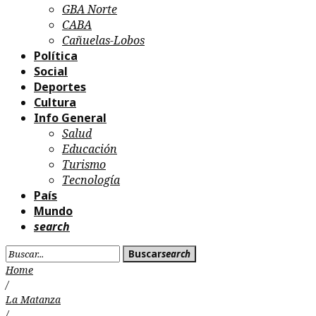
GBA Norte
CABA
Cañuelas-Lobos
Política
Social
Deportes
Cultura
Info General
Salud
Educación
Turismo
Tecnología
País
Mundo
search
Search
Buscar
search
for:
Home
/
La Matanza
/