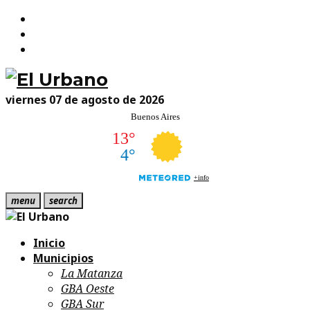
Facebook
Skip
Twitter
to
Instagram
content
viernes 07 de agosto de 2026
menu
search
Inicio
Municipios
La Matanza
GBA Oeste
GBA Sur