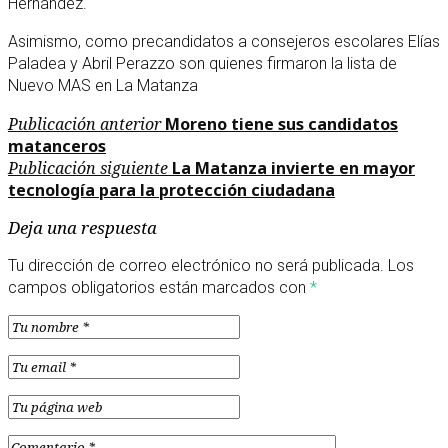
Hernández.
Asimismo, como precandidatos a consejeros escolares Elías
Paladea y Abril Perazzo son quienes firmaron la lista de
Nuevo MAS en La Matanza
Navegación
Publicación
Publicación anterior
Moreno tiene sus candidatos
anterior
matanceros
de
Publicación
Publicación siguiente
La Matanza invierte en mayor
entradas
siguiente
tecnología para la protección ciudadana
Deja una respuesta
Tu dirección de correo electrónico no será publicada.
Los
campos obligatorios están marcados con
*