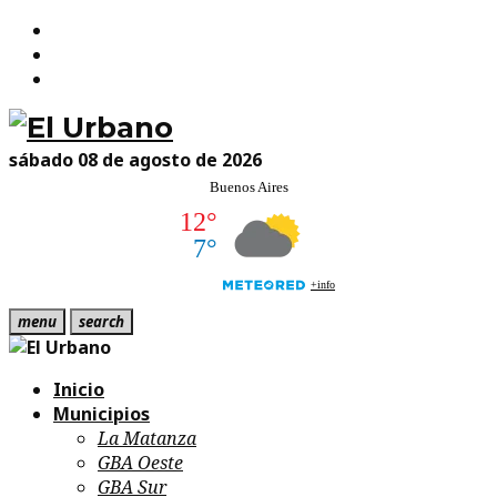
Facebook
Skip
Twitter
to
Instagram
content
sábado 08 de agosto de 2026
menu
search
Inicio
Municipios
La Matanza
GBA Oeste
GBA Sur