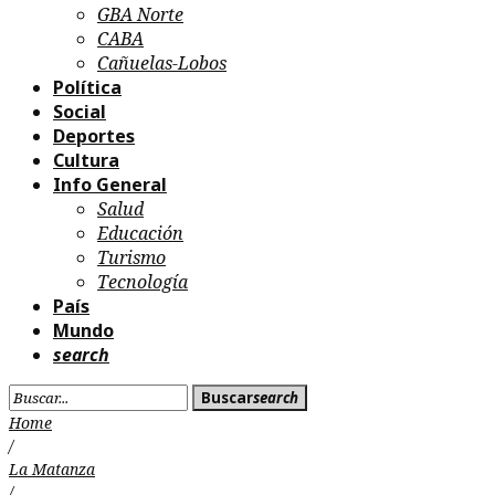
GBA Norte
CABA
Cañuelas-Lobos
Política
Social
Deportes
Cultura
Info General
Salud
Educación
Turismo
Tecnología
País
Mundo
search
Search
Buscar
search
for:
Home
/
La Matanza
/