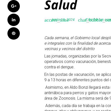
Salud
Google+
LinkedIn
junio 10, 2024
Escribir un co
access_time
chat_bubble_out
Pinterest
Cada semana, el Gobierno local despli
e integrales con la finalidad de acerca
vecinas y vecinos del distrito
Las jornadas, organizadas por la Secr
operativos como vacunación, bienesta
contra el dengue.
En las postas de vacunación, se aplica
9 a 13 horas en diferentes puntos del di
Asimismo, en Aldo Bonzi llegará est
antirrábica para perros y gatos mayo
área de Zoonosis. La misma será de 9 
Además, cada día se trabaja en la c