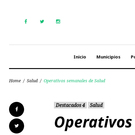
Skip
to
content
Facebook
Twitter
Instagram
Inicio
Municipios
Po
Home
/
Salud
/
Operativos semanales de Salud
Destacados 4
Salud
Facebook
Operativos
Twitter