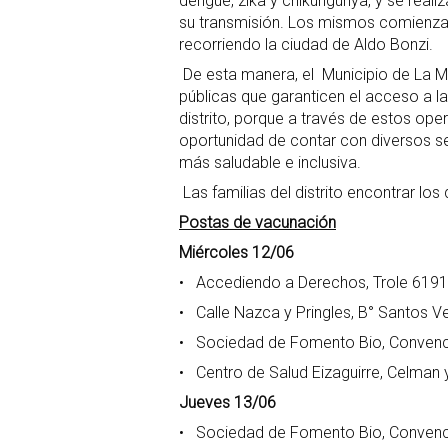
dengue, zika y chikungunya, y se real
su transmisión. Los mismos comienzan 
recorriendo la ciudad de Aldo Bonzi.
De esta manera, el Municipio de La Ma
públicas que garanticen el acceso a la 
distrito, porque a través de estos oper
oportunidad de contar con diversos s
más saludable e inclusiva.
Las familias del distrito encontrar los
Postas de vacunación
Miércoles 12/06
• Accediendo a Derechos, Trole 6191
• Calle Nazca y Pringles, B° Santos V
• Sociedad de Fomento Bio, Convenci
• Centro de Salud Eizaguirre, Celman y
Jueves 13/06
• Sociedad de Fomento Bio, Convenci