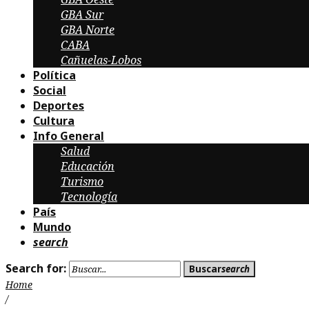
GBA Sur
GBA Norte
CABA
Cañuelas-Lobos
Política
Social
Deportes
Cultura
Info General
Salud
Educación
Turismo
Tecnología
País
Mundo
search
Search for:
Buscar
search
Home
/