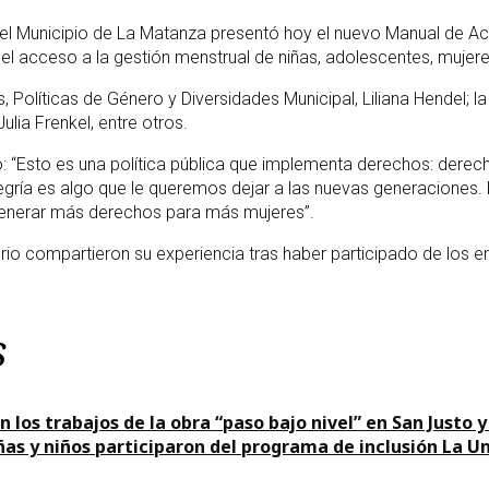
del Municipio de La Matanza presentó hoy el nuevo Manual de Ac
 el acceso a la gestión menstrual de niñas, adolescentes, mujer
s, Políticas de Género y Diversidades Municipal, Liliana Hendel; 
ulia Frenkel, entre otros.
dijo: “Esto es una política pública que implementa derechos: de
egría es algo que le queremos dejar a las nuevas generaciones. 
 generar más derechos para más mujeres”.
orio compartieron su experiencia tras haber participado de los 
s
n los trabajos de la obra “paso bajo nivel” en San Justo y
ñas y niños participaron del programa de inclusión La Un