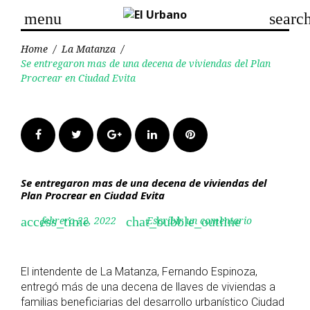
Skip
menu
searc
to
content
Home
/
La Matanza
/
Se entregaron mas de una decena de viviendas del Plan
Procrear en Ciudad Evita
Facebook
Twitter
Google+
LinkedIn
Pinterest
Se entregaron mas de una decena de viviendas del
Plan Procrear en Ciudad Evita
febrero 22, 2022
Escribir un comentario
access_time
chat_bubble_outline
El intendente de La Matanza, Fernando Espinoza,
entregó más de una decena de llaves de viviendas a
familias beneficiarias del desarrollo urbanístico Ciudad