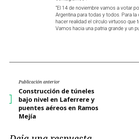
“El 14 de noviembre vamos a votar po
Argentina para todas y todos. Para la 
hacer realidad el círculo virtuoso que
Vamos hacia una patria grande y un pu
Navegación
Publicación anterior
Publicación
Construcción de túneles
de
anterior
bajo nivel en Laferrere y
puentes aéreos en Ramos
entradas
Mejía
Deja una respuesta