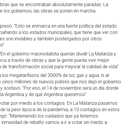
 obras que se encontraban absolutamente paradas. La
de los gobiernos, las obras se ponen en marcha
presó: “Esto se enmarca en una fuerte política del estado
pañando a los estados municipales, que tiene que ver con
es son invisibles y también postergados por otros
n”.
En el gobierno macrividalista querían dividir La Matanza y
a a través de obras y que la gente pueda vivir mejor
a de transformación social para mejorar la calidad de vida”.
a los megatarifazos del 3000% de luz, gas y agua, ni al
 cinco millones de nuevos pobres que nos dejó el gobierno
y sostuvo: “Por eso, el 14 de noviembre será un día donde
la Argentina y de qué Argentina queremos”.
otar por miedo a los contagios. En La Matanza pasamos
 de la peor época de la pandemia, a 10 contagios en estos
regó: “Manteniendo los cuidados que ya tenemos
 inmunidad de rebaño vamos a ir a votar sin miedo a