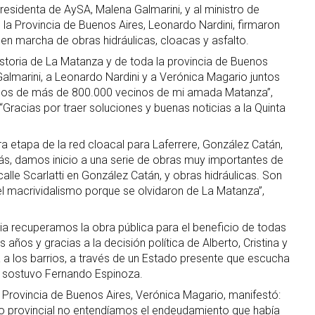
residenta de AySA, Malena Galmarini, y al ministro de
e la Provincia de Buenos Aires, Leonardo Nardini, firmaron
en marcha de obras hidráulicas, cloacas y asfalto.
istoria de La Matanza y de toda la provincia de Buenos
 Galmarini, a Leonardo Nardini y a Verónica Magario juntos
ueños de más de 800.000 vecinos de mi amada Matanza”,
Gracias por traer soluciones y buenas noticias a la Quinta
ra etapa de la red cloacal para Laferrere, González Catán,
más, damos inicio a una serie de obras muy importantes de
alle Scarlatti en González Catán, y obras hidráulicas. Son
l macrividalismo porque se olvidaron de La Matanza”,
cia recuperamos la obra pública para el beneficio de todas
 años y gracias a la decisión política de Alberto, Cristina y
 a los barrios, a través de un Estado presente que escucha
, sostuvo Fernando Espinoza.
a Provincia de Buenos Aires, Verónica Magario, manifestó:
o provincial no entendíamos el endeudamiento que había