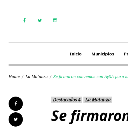
Skip
to
content
Facebook
Twitter
Instagram
Inicio
Municipios
Po
Home
/
La Matanza
/
Se firmaron convenios con AySA para la
Destacados 4
La Matanza
Facebook
Se firmaro
Twitter