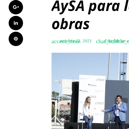
AySA para l
Google+
obras
LinkedIn
Pinterest
octubre 22, 2021
Escribir un 
access_time
chat_bubble_o