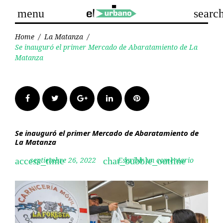
Skip
menu
searc
to
content
Home
/
La Matanza
/
Se inauguró el primer Mercado de Abaratamiento de La
Matanza
Facebook
Twitter
Google+
LinkedIn
Pinterest
Se inauguró el primer Mercado de Abaratamiento de
La Matanza
septiembre 26, 2022
Escribir un comentario
access_time
chat_bubble_outline