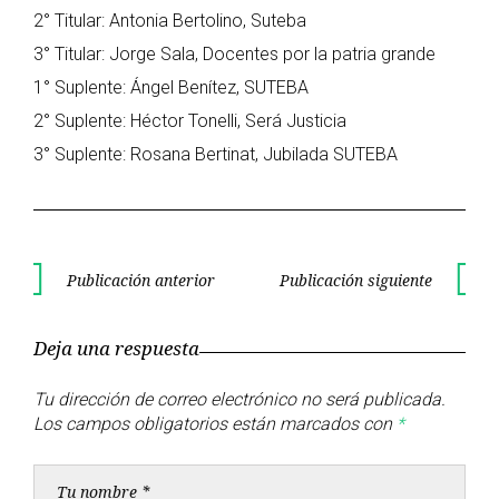
2° Titular: Antonia Bertolino, Suteba
3° Titular: Jorge Sala, Docentes por la patria grande
1° Suplente: Ángel Benítez, SUTEBA
2° Suplente: Héctor Tonelli, Será Justicia
3° Suplente: Rosana Bertinat, Jubilada SUTEBA
Navegación
Publicación anterior
Publicación siguiente
Publicación
Publica
de
anterior
siguient
Deja una respuesta
entradas
Tu dirección de correo electrónico no será publicada.
Los campos obligatorios están marcados con
*