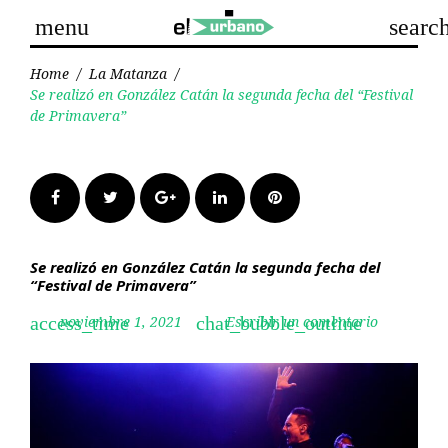
Skip
menu
searc
to
content
Home
/
La Matanza
/
Se realizó en González Catán la segunda fecha del “Festival
de Primavera”
Facebook
Twitter
Google+
LinkedIn
Pinterest
Se realizó en González Catán la segunda fecha del
“Festival de Primavera”
noviembre 1, 2021
Escribir un comentario
access_time
chat_bubble_outline