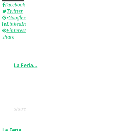
Facebook
Twitter
Google+
LinkedIn
Pinterest
share
-
La Feria…
Facebook
Twitter
Google+
LinkedIn
Pinterest
share
La Feria…