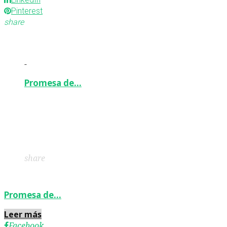
Pinterest
share
-
Promesa de…
Facebook
Twitter
Google+
LinkedIn
Pinterest
share
Promesa de…
Leer más
Facebook