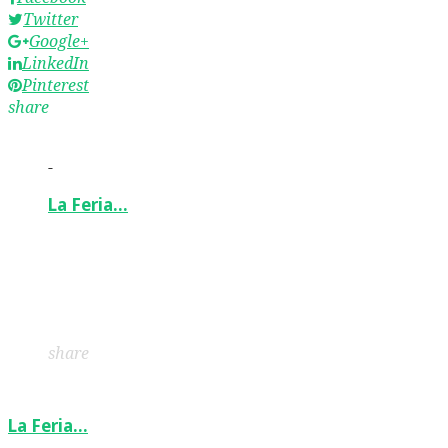
Twitter
Google+
LinkedIn
Pinterest
share
-
La Feria…
Facebook
Twitter
Google+
LinkedIn
Pinterest
share
La Feria…