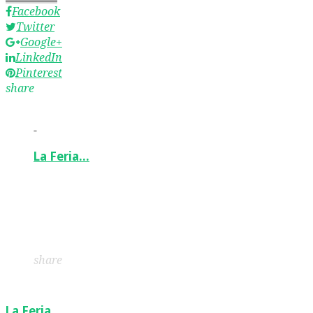
Facebook
Twitter
Google+
LinkedIn
Pinterest
share
-
La Feria…
Facebook
Twitter
Google+
LinkedIn
Pinterest
share
La Feria…