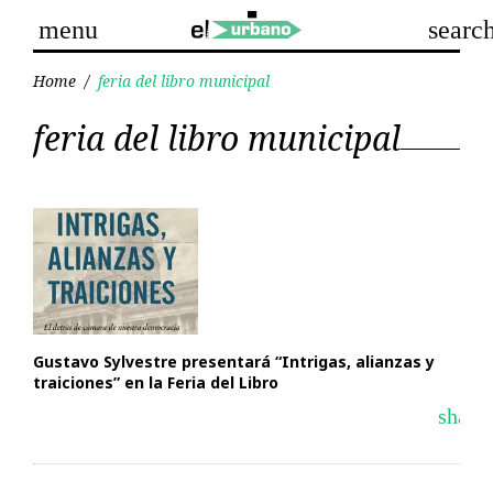
Skip
menu
searc
to
content
Home
/
feria del libro municipal
Etiqueta:
feria del libro municipal
feria
del
libro
municipal
Gustavo Sylvestre presentará “Intrigas, alianzas y
traiciones” en la Feria del Libro
share