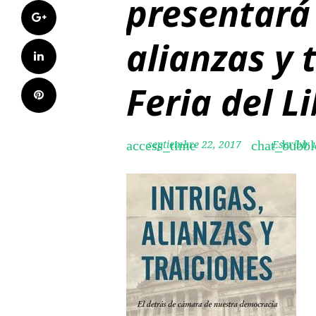
presentará 
Google+
alianzas y 
LinkedIn
Feria del L
Pinterest
septiembre 22, 2017
Escribir
access_time
chat_bubbl