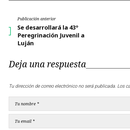
Navegación
Publicación anterior
Publicación
Se desarrollará la 43º
de
anterior
Peregrinación Juvenil a
Luján
entradas
Deja una respuesta
Tu dirección de correo electrónico no será publicada.
Los c