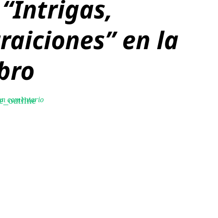
“Intrigas,
traiciones” en la
ibro
 un comentario
e_outline