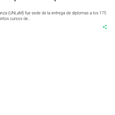
anza (UNLaM) fue sede de la entrega de diplomas a los 175
tintos cursos de…
share