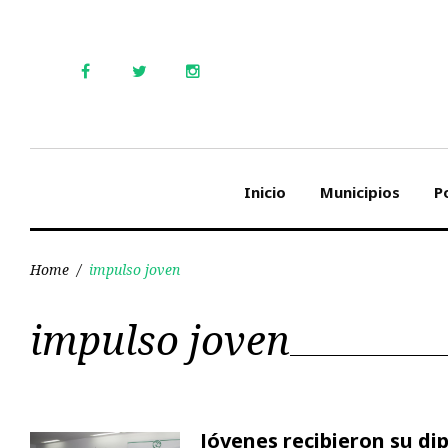
Skip
to
content
Facebook
Twitter
Instagram
Inicio
Municipios
Po
Home
/
impulso joven
Etiqueta:
impulso joven
impulso
Jóvenes recibieron su di