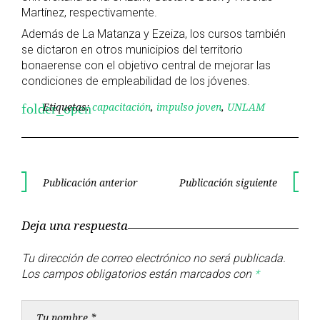
Martínez, respectivamente.
Además de La Matanza y Ezeiza, los cursos también
se dictaron en otros municipios del territorio
bonaerense con el objetivo central de mejorar las
condiciones de empleabilidad de los jóvenes.
Etiquetas:
capacitación
,
impulso joven
,
UNLAM
folder_open
Navegación
Publicación anterior
Publicación siguiente
Publicación
Publica
de
anterior
siguient
Deja una respuesta
entradas
Tu dirección de correo electrónico no será publicada.
Los campos obligatorios están marcados con
*