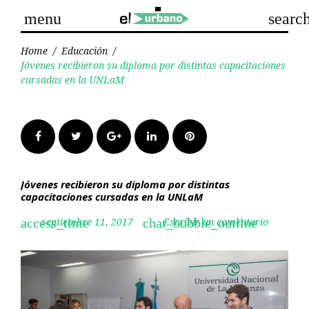
Skip
menu
searc
to
content
Home
/
Educación
/
Jóvenes recibieron su diploma por distintas capacitaciones
cursadas en la UNLaM
Facebook
Twitter
Google+
LinkedIn
Pinterest
Jóvenes recibieron su diploma por distintas
capacitaciones cursadas en la UNLaM
septiembre 11, 2017
Escribir un comentario
access_time
chat_bubble_outline