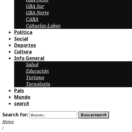
GBA Sur
GBA Norte
CABA
Cañuelas-Lobos
Política
Social
Deportes
Cultura
Info General
Salud
Educación
Turismo
Tecnología
País
Mundo
search
Search for:
Buscar
search
Home
/