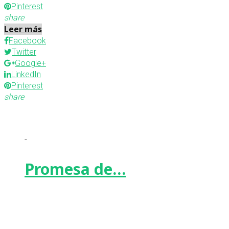
Pinterest
share
Leer más
Facebook
Twitter
Google+
LinkedIn
Pinterest
share
-
Promesa de…
Facebook
Twitter
Google+