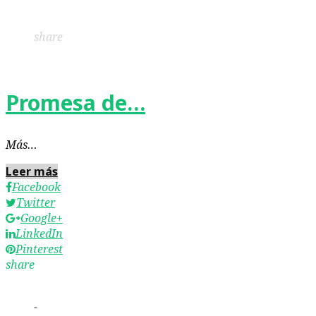
LinkedIn
Pinterest
share
Promesa de…
Más…
Leer más
Facebook
Twitter
Google+
LinkedIn
Pinterest
share
-