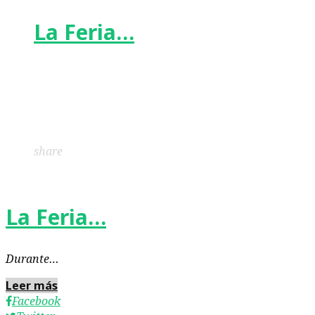
La Feria…
Facebook
Twitter
Google+
LinkedIn
Pinterest
share
La Feria…
Durante…
Leer más
Facebook