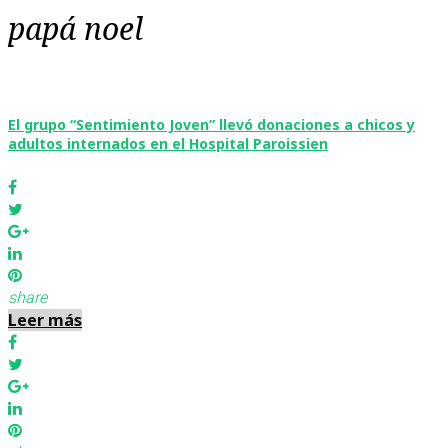
papá noel
Etiqueta:
papá
noel
El grupo “Sentimiento Joven” llevó donaciones a chicos y
adultos internados en el Hospital Paroissien
Facebook
Twitter
Google+
LinkedIn
Pinterest
share
Leer más
Facebook
Twitter
Google+
LinkedIn
Pinterest