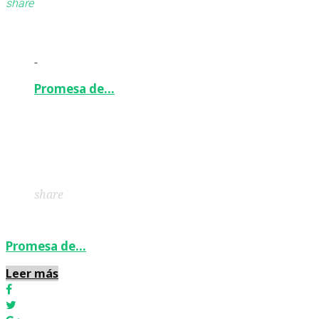
share
-
Promesa de…
Facebook
Twitter
Google+
LinkedIn
Pinterest
share
Promesa de…
Leer más
Facebook
Twitter