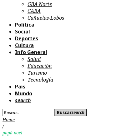
GBA Norte
CABA
Cañuelas-Lobos
Política
Social
Deportes
Cultura
Info General
Salud
Educación
Turismo
Tecnología
País
Mundo
search
Search
Buscar
search
for:
Home
/
papá noel