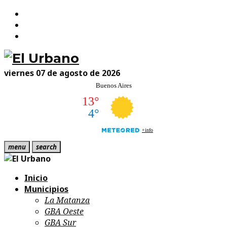
Facebook
Skip
Twitter
to
Instagram
content
viernes 07 de agosto de 2026
menu
search
Inicio
Municipios
La Matanza
GBA Oeste
GBA Sur