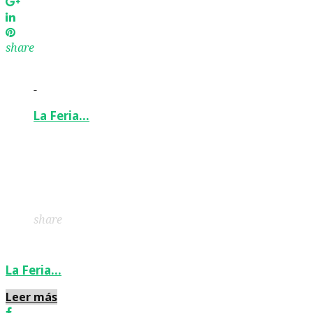
Google+
LinkedIn
Pinterest
share
-
La Feria…
Facebook
Twitter
Google+
LinkedIn
Pinterest
share
La Feria…
Leer más
Facebook