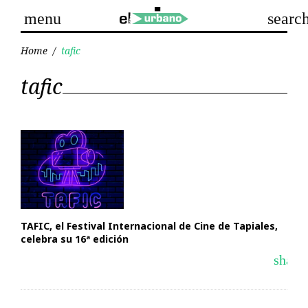
Skip
menu
searc
to
content
Home
/
tafic
Etiqueta:
tafic
tafic
TAFIC, el Festival Internacional de Cine de Tapiales,
celebra su 16ª edición
share