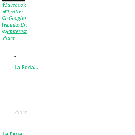
Facebook
Twitter
Google+
LinkedIn
Pinterest
share
-
La Feria…
Facebook
Twitter
Google+
LinkedIn
Pinterest
share
La Feria…