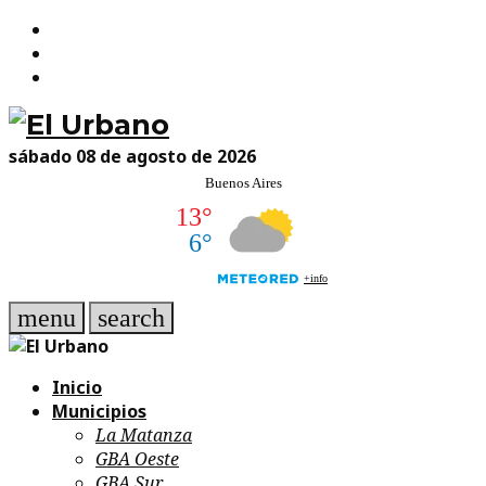
Facebook
Skip
Twitter
to
Instagram
content
sábado 08 de agosto de 2026
menu
search
Inicio
Municipios
La Matanza
GBA Oeste
GBA Sur