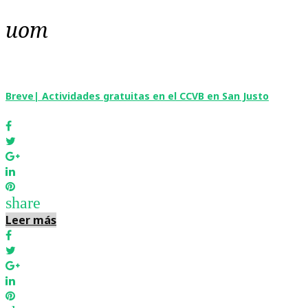
uom
Etiqueta:
uom
Breve| Actividades gratuitas en el CCVB en San Justo
Facebook
Twitter
Google+
LinkedIn
Pinterest
share
Leer más
Facebook
Twitter
Google+
LinkedIn
Pinterest