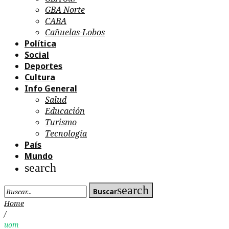
GBA Norte
CABA
Cañuelas-Lobos
Política
Social
Deportes
Cultura
Info General
Salud
Educación
Turismo
Tecnología
País
Mundo
search
Search
search
Buscar
for:
Home
/
uom