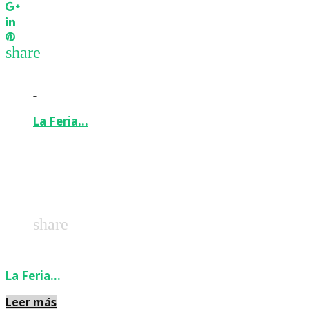
Google+
LinkedIn
Pinterest
share
-
La Feria…
Facebook
Twitter
Google+
LinkedIn
Pinterest
share
La Feria…
Leer más