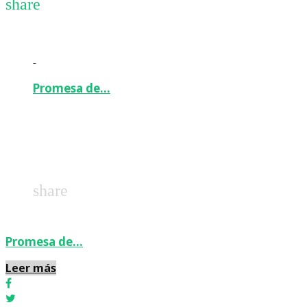
share
-
Promesa de…
Facebook
Twitter
Google+
LinkedIn
Pinterest
share
Promesa de…
Leer más
Facebook
Twitter