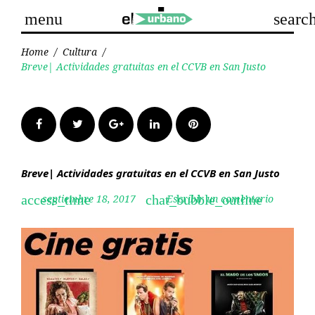
Skip
menu
searc
to
content
Home
/
Cultura
/
Breve| Actividades gratuitas en el CCVB en San Justo
Facebook
Twitter
Google+
LinkedIn
Pinterest
Breve| Actividades gratuitas en el CCVB en San Justo
septiembre 18, 2017
Escribir un comentario
access_time
chat_bubble_outline