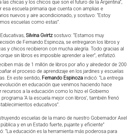
las chicas y los chicos que son el futuro de la Argentina”,
er esa escuela primaria que cuenta con amplias e
arios nuevos y aire acondicionado, y sostuvo: “Estoy
amos escuelas como estas”.
s Educativas,
Silvina Gvirtz
sostuvo: “Estamos muy
ecisión de Fernando Espinoza, se entregaron los libros y
hicas y chicos recibieron con mucha alegría. Todo gracias al
rque sin libros es imposible aprender a leer”, enfatizó.
eciben más de 1 millón de libros por año y alrededor de 200
pañar el proceso de aprendizaje en los jardines y escuelas
ias. En este sentido,
Fernando Espinoza
indicó: “La entrega
 revolución en educación que venimos haciendo hace
 recursos a la educación como lo hizo el Gobierno
 programa ‘A la escuela mejor con libros’, también frenó
stablecimientos educativos”.
struyendo escuelas de la mano de nuestro Gobernador Axel
pública y en un Estado fuerte, pujante y eficiente”
ó: “La educación es la herramienta más poderosa para