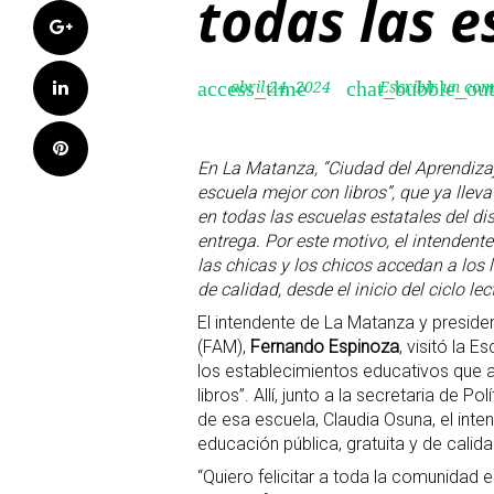
todas las e
Google+
LinkedIn
abril 24, 2024
Escribir un com
access_time
chat_bubble_out
Pinterest
En La Matanza, “Ciudad del Aprendizaj
escuela mejor con libros”, que ya lle
en todas las escuelas estatales del di
entrega. Por este motivo, el intendent
las chicas y los chicos accedan a los
de calidad, desde el inicio del ciclo lec
El intendente de La Matanza y preside
(FAM),
Fernando Espinoza
, visitó la 
los establecimientos educativos que 
libros”. Allí, junto a la secretaria de P
de esa escuela, Claudia Osuna, el int
educación pública, gratuita y de calida
“Quiero felicitar a toda la comunidad 