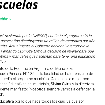
scuelas
entario
line
e” declarada por la UNESCO, continúa el programa “A la
va nueve años distribuyendo un millón de manuales por año
strito. Actualmente, el Gobierno nacional interrumpió la
e Fernando Espinoza tomó la decisión de invertir para que
 libros y manuales que necesitan para tener una educación
tivo.
nte de la Federación Argentina de Municipios
Escuela Primaria N° 185 en la localidad de Laferrere, uno de
accedió al programa municipal “A la escuela mejor con
olíticas Educativas del municipio,
Silvina Gvirtz
y la directora
endente manifestó: “Nosotros siempre vamos a defender la
d”.
educativa por lo que hace todos los días, ya que son