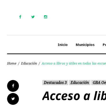
Skip
to
content
Facebook
Twitter
Instagram
Inicio
Municipios
Po
Home
/
Educación
/
Acceso a libros y útiles en todas las escu
Destacados 3
Educación
GBA Oe
Facebook
Acceso a lib
Twitter