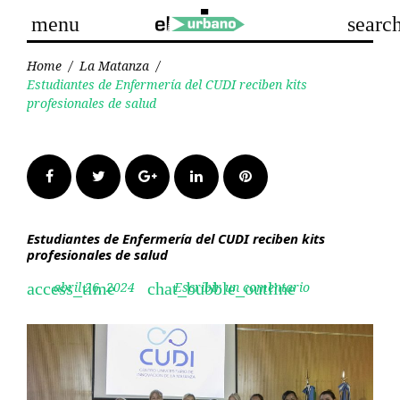
Skip
menu
searc
to
content
Home
/
La Matanza
/
Estudiantes de Enfermería del CUDI reciben kits
profesionales de salud
Facebook
Twitter
Google+
LinkedIn
Pinterest
Estudiantes de Enfermería del CUDI reciben kits
profesionales de salud
abril 26, 2024
Escribir un comentario
access_time
chat_bubble_outline