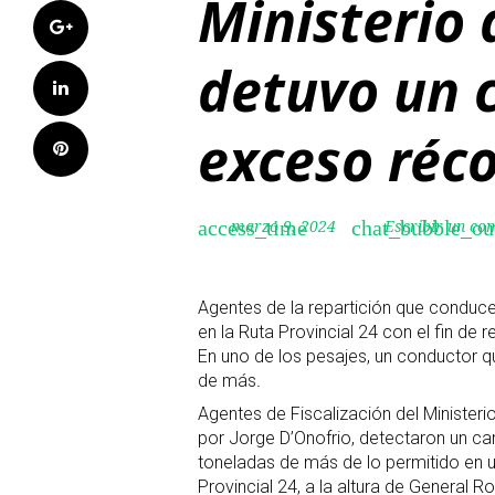
Ministerio 
Google+
detuvo un 
LinkedIn
exceso réc
Pinterest
marzo 9, 2024
Escribir un co
access_time
chat_bubble_ou
Agentes de la repartición que conduce
en la Ruta Provincial 24 con el fin de re
En uno de los pesajes, un conductor q
de más
.
Agentes de Fiscalización del Ministeri
por Jorge D’Onofrio, detectaron un c
toneladas de más de lo permitido en un
Provincial 24, a la altura de General R