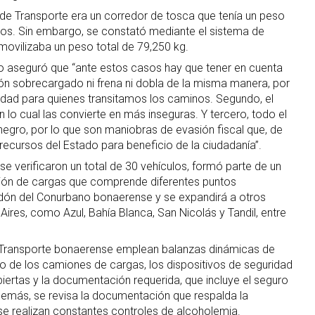
o de Transporte era un corredor de tosca que tenía un peso
os. Sin embargo, se constató mediante el sistema de
movilizaba un peso total de 79,250 kg.
rio aseguró que “ante estos casos hay que tener en cuenta
ón sobrecargado ni frena ni dobla de la misma manera, por
ridad para quienes transitamos los caminos. Segundo, el
lo cual las convierte en más inseguras. Y tercero, todo el
negro, por lo que son maniobras de evasión fiscal que, de
s recursos del Estado para beneficio de la ciudadanía”.
 se verificaron un total de 30 vehículos, formó parte de un
ción de cargas que comprende diferentes puntos
rdón del Conurbano bonaerense y se expandirá a otros
Aires, como Azul, Bahía Blanca, San Nicolás y Tandil, entre
e Transporte bonaerense emplean balanzas dinámicas de
so de los camiones de cargas, los dispositivos de seguridad
iertas y la documentación requerida, que incluye el seguro
Además, se revisa la documentación que respalda la
 se realizan constantes controles de alcoholemia.