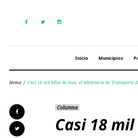
Skip
to
content
Facebook
Twitter
Instagram
Inicio
Municipios
Po
Home
/
Casi 18 mil kilos de más: el Ministerio de Transporte
Columna
Facebook
Casi 18 mil
Twitter