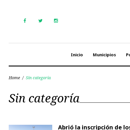
Skip
to
content
Facebook
Twitter
Instagram
Inicio
Municipios
Po
Home
/
Sin categoría
Categoría:
Sin categoría
Sin
Abrió la inscripción de 