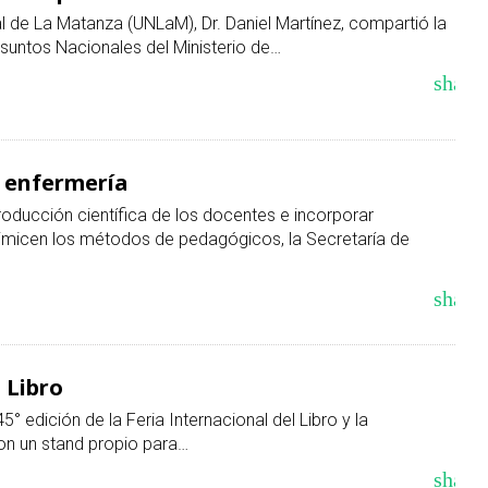
l de La Matanza (UNLaM), Dr. Daniel Martínez, compartió la
Asuntos Nacionales del Ministerio de…
share
e enfermería
roducción científica de los docentes e incorporar
imicen los métodos de pedagógicos, la Secretaría de
share
 Libro
5° edición de la Feria Internacional del Libro y la
on un stand propio para…
share