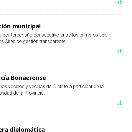
share
tión municipal
a por tercer año consecutivo entre los primeros seis
os Aires de gestión transparente…
share
licía Bonaerense
los vecinos y vecinas del Distrito a participar de la
uridad de la Provincia…
share
rera diplomática