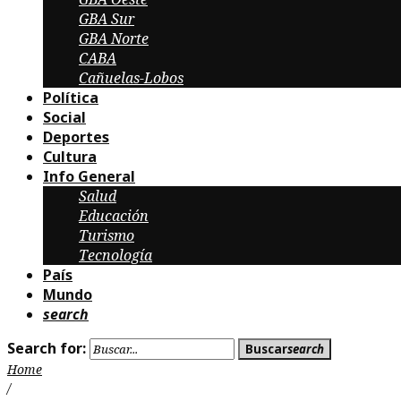
GBA Sur
GBA Norte
CABA
Cañuelas-Lobos
Política
Social
Deportes
Cultura
Info General
Salud
Educación
Turismo
Tecnología
País
Mundo
search
Search for:
Buscar
search
Home
/