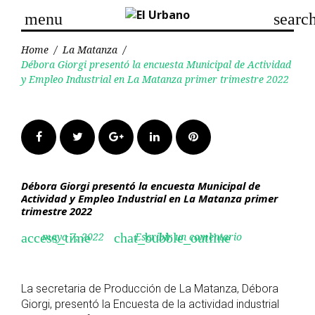
Skip
menu
searc
to
content
Home
/
La Matanza
/
Débora Giorgi presentó la encuesta Municipal de Actividad
y Empleo Industrial en La Matanza primer trimestre 2022
Facebook
Twitter
Google+
LinkedIn
Pinterest
Débora Giorgi presentó la encuesta Municipal de
Actividad y Empleo Industrial en La Matanza primer
trimestre 2022
mayo 7, 2022
Escribir un comentario
access_time
chat_bubble_outline
La secretaria de Producción de La Matanza, Débora
Giorgi, presentó la Encuesta de la actividad industrial