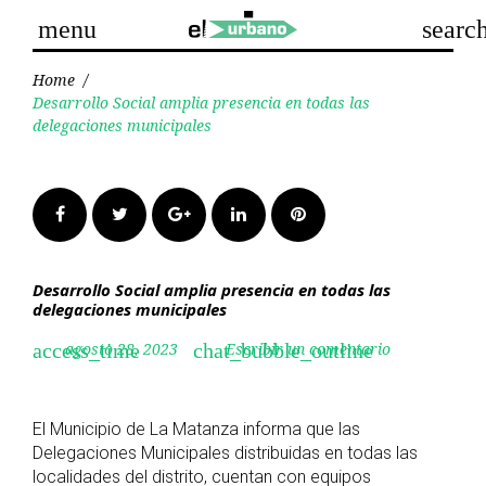
Skip
menu
searc
to
content
Home
/
Desarrollo Social amplia presencia en todas las
delegaciones municipales
Facebook
Twitter
Google+
LinkedIn
Pinterest
Desarrollo Social amplia presencia en todas las
delegaciones municipales
agosto 28, 2023
Escribir un comentario
access_time
chat_bubble_outline
El Municipio de La Matanza informa que las
Delegaciones Municipales distribuidas en todas las
localidades del distrito, cuentan con equipos