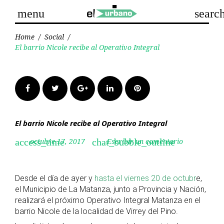
Skip
menu
searc
to
content
Home
/
Social
/
El barrio Nicole recibe al Operativo Integral
Facebook
Twitter
Google+
LinkedIn
Pinterest
El barrio Nicole recibe al Operativo Integral
octubre 17, 2017
Escribir un comentario
access_time
chat_bubble_outline
Desde el día de ayer y
hasta el viernes 20 de octubr
e,
el Municipio de La Matanza, junto a Provincia y Nación,
realizará el próximo Operativo Integral Matanza en el
barrio Nicole de la localidad de Virrey del Pino.