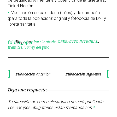
de Seguridad Alimentaria y obtención de la tarjeta azul
Ticket Nación.
Vacunación de calendario (niños) y de campaña
(para toda la población): original y fotocopia de DNI y
libreta sanitaria.
Etiquetas:
barrio nicole
,
OPERATIVO INTEGRAL
,
folder_open
trámites
,
virrey del pino
Navegación
Publicación anterior
Publicación siguiente
Publicación
Publica
de
anterior
siguient
Deja una respuesta
entradas
Tu dirección de correo electrónico no será publicada.
Los campos obligatorios están marcados con
*