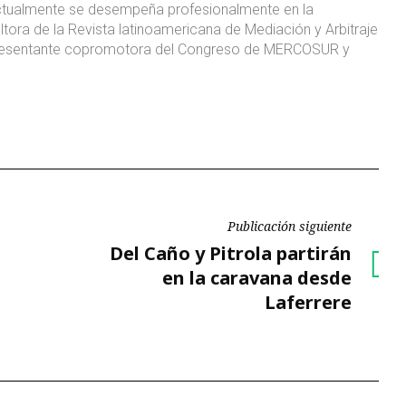
ctualmente se desempeña profesionalmente en la
tora de la Revista latinoamericana de Mediación y Arbitraje
presentante copromotora del Congreso de MERCOSUR y
Publicación siguiente
Publicación
Del Caño y Pitrola partirán
siguiente
en la caravana desde
Laferrere