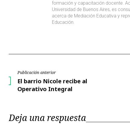
formación y capacitación docente. A
Universidad de Buenos Aires, es consul
acerca de Mediación Educativa y re
Educación.
Navegación
Publicación anterior
Publicación
El barrio Nicole recibe al
de
anterior
Operativo Integral
entradas
Deja una respuesta