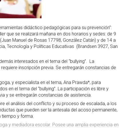
erramientas didáctico pedagógicas para su prevención”:
ller que se realizará mañana en dos horarios y sedes: de 9
r (Juan Manuel de Rosas 17798, González Catán) y de 14 a
ncia, Tecnología y Políticas Educativas (Brandsen 3927, San
 demás interesados en el tema del “bullying”. La
se requiere inscripción previa. Se entregarán constancias de
agoga, y especialista en el tema, Ana Prawda*, para
s en el tema del “bullying”. La participación es libre y
evia y se entregarán constancias de asistencia.
re el análisis del conflicto y su proceso de escalada, a los
onductas que pueden ser la antesala del acoso permanente,
 tiempo y forma.
ga y mediadora escolar. Posee una amplia experiencia en