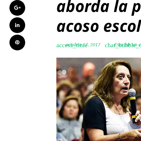
aborda la 
Google+
acoso esco
LinkedIn
Pinterest
octubre 17, 2017
Escribir un 
access_time
chat_bubble_o