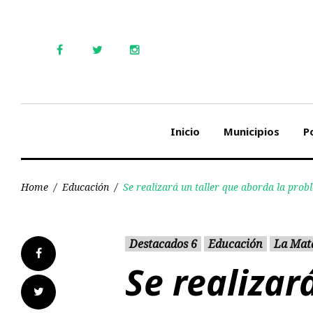
Skip
to
content
Facebook
Twitter
Instagram
Inicio
Municipios
Po
Home
/
Educación
/
Se realizará un taller que aborda la prob
Destacados 6
Educación
La Mat
Facebook
Se realizar
Twitter