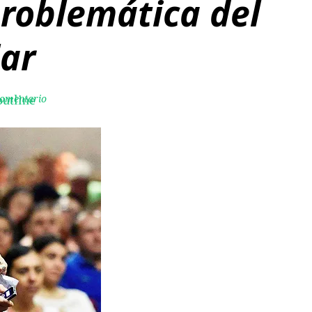
problemática del
lar
comentario
utline