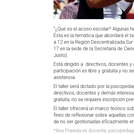
“¿Qué es el acoso escolar? Algunas h
Ésta es la temática que abordará el ta
a 12 en la Región Descentralizada Su
17 en la sede de la Secretaría de Cie
Justo).
Está dirigido a directivos, docentes y
participación es libre y gratuita y no 
asistencia.
El taller será dictado por la psicoped
directivos, docentes y demás interesado
gratuita, no se requiere inscripción pr
El taller ofrecerá un marco teórico sob
fines de reflexionar sobre aquellas c
de no ser gestionadas eficazmente en
*Ana Prawda es docente, psicopedago