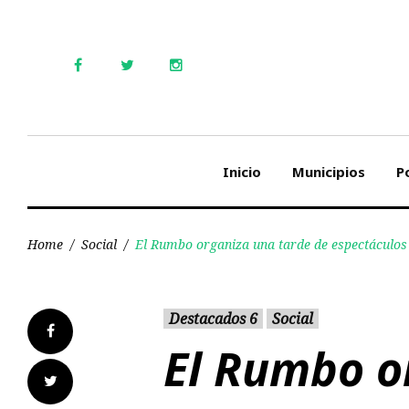
Skip
to
content
Facebook
Twitter
Instagram
Inicio
Municipios
Po
Home
/
Social
/
El Rumbo organiza una tarde de espectáculos
Destacados 6
Social
Facebook
El Rumbo o
Twitter