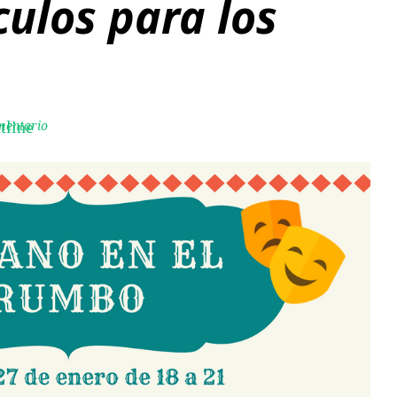
ulos para los
mentario
tline