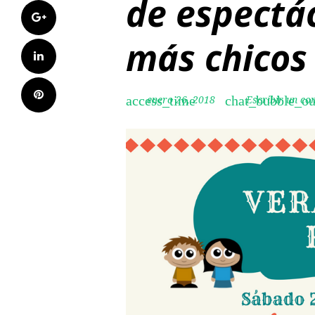
de espectác
Google+
más chicos
LinkedIn
Pinterest
enero 26, 2018
Escribir un co
access_time
chat_bubble_ou