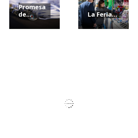
-
-
Promesa
de…
La Feria…