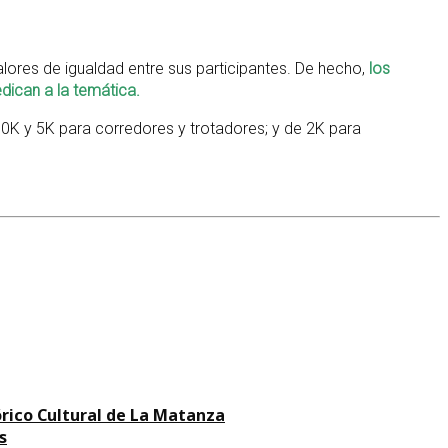
alores de igualdad entre sus participantes. De hecho,
los
ican a la temática.
 10K y 5K para corredores y trotadores; y de 2K para
órico Cultural de La Matanza
s