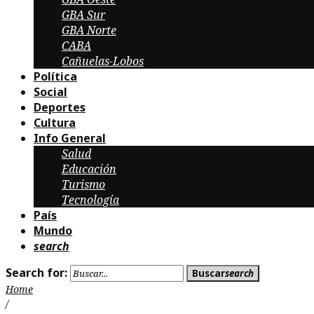
GBA Sur
GBA Norte
CABA
Cañuelas-Lobos
Política
Social
Deportes
Cultura
Info General
Salud
Educación
Turismo
Tecnología
País
Mundo
search
Search for:
Buscar
search
Home
/