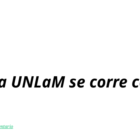
a UNLaM se corre c
entario