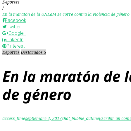
Deportes
/
En la maratón de la UNLaM se corre contra la violencia de género
Facebook
Twitter
Google+
LinkedIn
Pinterest
Deportes
Destacados 5
En la maratón de l
de género
access_time
septiembre 4, 2017
chat_bubble_outline
Escribir un com