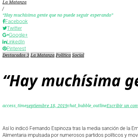
La Matanza
/
“Hay muchísima gente que no puede seguir esperando”
Facebook
Twitter
Google+
LinkedIn
Pinterest
Destacados 3
La Matanza
Política
Social
“Hay muchísima ge
access_time
septiembre 18, 2019
chat_bubble_outline
Escribir un co
Así lo indicó Fernando Espinoza tras la media sanción de la E
Alimentaria impulsada por numerosos partidos políticos y movi