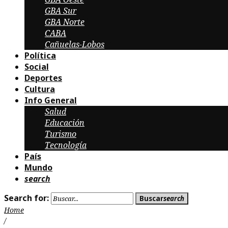
GBA Sur
GBA Norte
CABA
Cañuelas-Lobos
Política
Social
Deportes
Cultura
Info General
Salud
Educación
Turismo
Tecnología
País
Mundo
search
Search for:
Buscar
search
Home
/