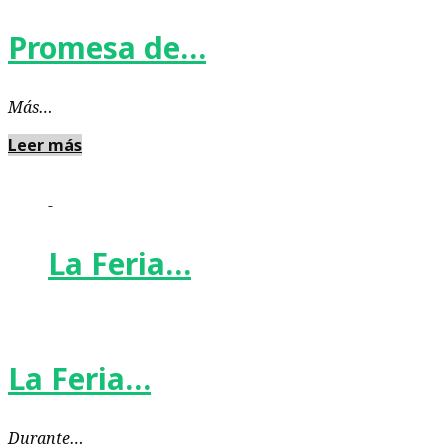
Promesa de…
Más…
Leer más
-
La Feria…
La Feria…
Durante…