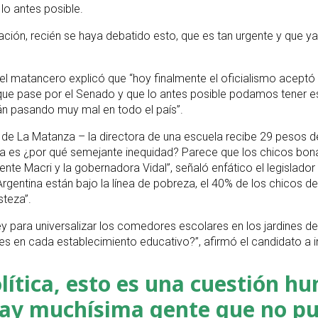
 lo antes posible.
ón, recién se haya debatido esto, que es tan urgente y que ya 
 el matancero explicó que “hoy finalmente el oficialismo aceptó 
que pase por el Senado y que lo antes posible podamos tener es
tán pasando muy mal en todo el país”.
te de La Matanza – la directora de una escuela recibe 29 pesos 
nta es ¿por qué semejante inequidad? Parece que los chicos bon
te Macri y la gobernadora Vidal”, señaló enfático el legislador 
 Argentina están bajo la línea de pobreza, el 40% de los chicos
steza”.
y para universalizar los comedores escolares en los jardines de 
 en cada establecimiento educativo?”, afirmó el candidato a i
lítica, esto es una cuestión h
 hay muchísima gente que no p