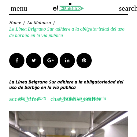
Skip
menu
searc
to
content
Home
/
La Matanza
/
La Línea Belgrano Sur adhiere a la obligatoriedad del uso
de barbijo en la vía pública
Facebook
Twitter
Google+
LinkedIn
Pinterest
La Línea Belgrano Sur adhiere a la obligatoriedad del
uso de barbijo en la vía pública
abril 14, 2020
Escribir un comentario
access_time
chat_bubble_outline