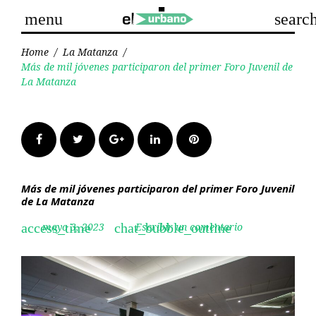
Skip
menu
searc
to
content
Home
/
La Matanza
/
Más de mil jóvenes participaron del primer Foro Juvenil de
La Matanza
Facebook
Twitter
Google+
LinkedIn
Pinterest
Más de mil jóvenes participaron del primer Foro Juvenil
de La Matanza
mayo 3, 2023
Escribir un comentario
access_time
chat_bubble_outline