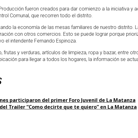
roducción fueron creados para dar comienzo a la iniciativa y ac
trol Comunal, que recorren todo el distrito.
idando la economía de las mesas familiares de nuestro distrito.
ación con otros comercios. Esto se puede lograr porque priori
vo el intendente Fernando Espinoza.
o, frutas y verduras, artículos de limpieza, ropa y bazar, entre 
bicación para llegar a todos los hogares, la información se actua
s
nes participaron del primer Foro Juvenil de La Matanza
del Trailer “Como decirte que te quiero” en La Matanza