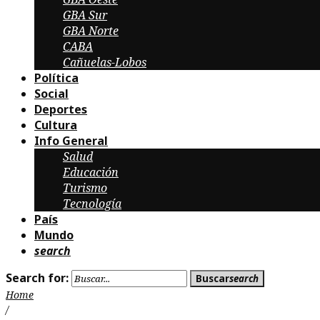
GBA Sur
GBA Norte
CABA
Cañuelas-Lobos
Política
Social
Deportes
Cultura
Info General
Salud
Educación
Turismo
Tecnología
País
Mundo
search
Search for:
Buscar
search
Home
/