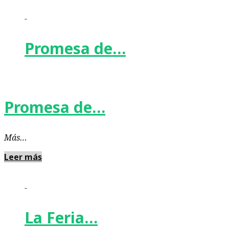
-
Promesa de…
Promesa de…
Más…
Leer más
-
La Feria…