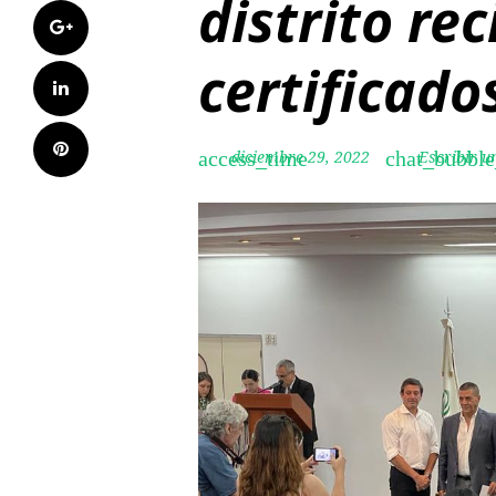
distrito re
Google+
certificad
LinkedIn
Pinterest
diciembre 29, 2022
Escribir u
access_time
chat_bubble