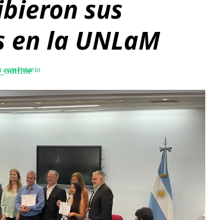
cibieron sus
os en la UNLaM
n comentario
_outline