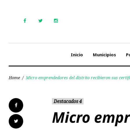
Skip
to
content
Facebook
Twitter
Instagram
Inicio
Municipios
Po
Home
/
Micro emprendedores del distrito recibieron sus certi
Destacados 4
Facebook
Micro empr
Twitter