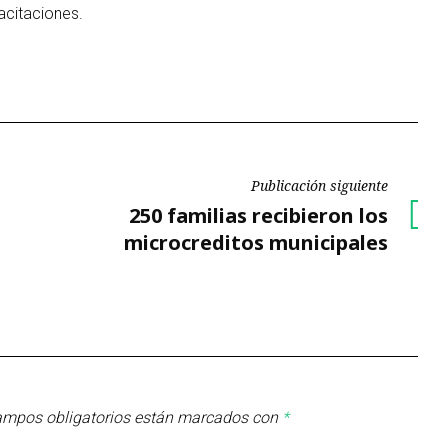
acitaciones.
Publicación siguiente
Publicación
250 familias recibieron los
siguiente
microcreditos municipales
ampos obligatorios están marcados con
*