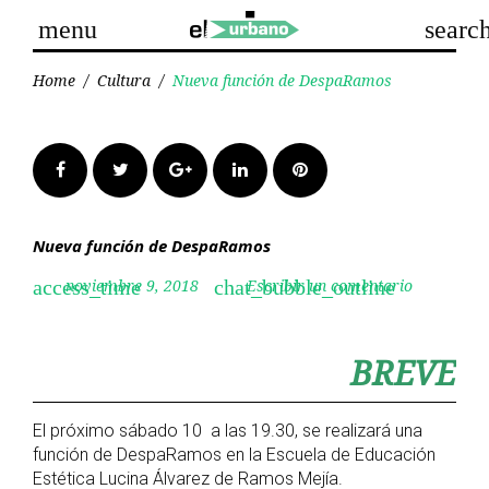
Skip
menu
searc
to
content
Home
/
Cultura
/
Nueva función de DespaRamos
Facebook
Twitter
Google+
LinkedIn
Pinterest
Nueva función de DespaRamos
noviembre 9, 2018
Escribir un comentario
access_time
chat_bubble_outline
BREVE
El próximo sábado 10 a las 19.30, se realizará una
función de DespaRamos en la Escuela de Educación
Estética Lucina Álvarez de Ramos Mejía.