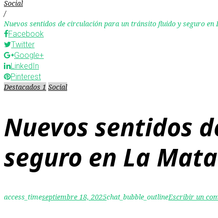
Social
/
Nuevos sentidos de circulación para un tránsito fluido y seguro e
Facebook
Twitter
Google+
LinkedIn
Pinterest
Destacados 1
Social
Nuevos sentidos de
seguro en La Mat
access_time
septiembre 18, 2025
chat_bubble_outline
Escribir un co