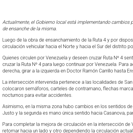
Actualmente, el Gobierno local está implementando cambios pe
de ensanche de la misma.
Luego de la obra de ensanchamiento de la Ruta 4 y por dispos
circulación vehicular hacia el Norte y hacia el Sur del distrito 
Quienes circulen por Venezuela y deseen cruzar Ruta Nº 4 senti
cruzar la Ruta Nº 4 para luego continuar por Venezuela. Para 
derecha, girar a la izquierda en Doctor Ramón Carrillo hasta E
La intersección intervenida pertenece a las localidades de San 
colocaron semáforos, carteles de contramano, flechas marcando 
nocturnos para evitar accidentes.
Asimismo, en la misma zona hubo cambios en los sentidos de l
Justo y la segunda es mano única sentido hacia Casanova, para 
Para completar la mejora de circulación en la intersección de
retomar hacia un lado y otro dependiendo la circulación actua