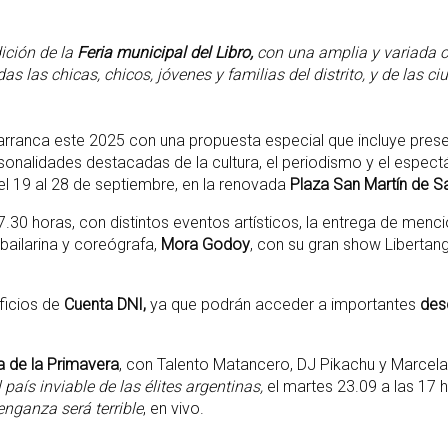
dición de la
Feria municipal del Libro,
con una amplia y variada ofe
das las chicas, chicos, jóvenes y familias del distrito, y de las 
rranca este 2025 con una propuesta especial que incluye present
sonalidades destacadas de la cultura, el periodismo y el espect
 el 19 al 28 de septiembre, en la renovada
Plaza San Martín de S
 17.30 horas, con distintos eventos artísticos, la entrega de me
bailarina y coreógrafa,
Mora Godoy
, con su gran show Libertang
eficios de
Cuenta DNI,
ya que podrán acceder a importantes
des
a de la Primavera
, con Talento Matancero, DJ Pikachu y Marcela 
l país inviable de las élites argentinas
,
el martes 23.09 a las 17 h
enganza será terrible
, en vivo.