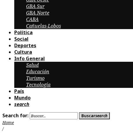
GBA Sur
GBA Norte
CABA
Cañuelas-Lobos
Política
Social
Deportes
Cultura
Info General
Salud
Educación
Turismo
Tecnología
País
Mundo
search
Search for:
Buscar
search
Home
/