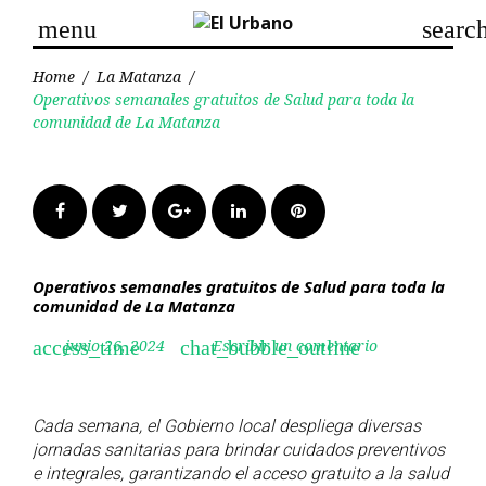
Skip
menu
searc
to
content
Home
/
La Matanza
/
Operativos semanales gratuitos de Salud para toda la
comunidad de La Matanza
Facebook
Twitter
Google+
LinkedIn
Pinterest
Operativos semanales gratuitos de Salud para toda la
comunidad de La Matanza
junio 26, 2024
Escribir un comentario
access_time
chat_bubble_outline
Cada semana, el Gobierno local despliega diversas
jornadas sanitarias para brindar cuidados preventivos
e integrales, garantizando el acceso gratuito a la salud